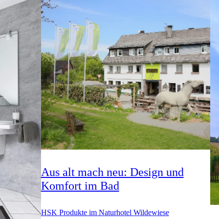
Aus alt mach neu: Design und
Komfort im Bad
HSK Produkte im Naturhotel Wildewiese