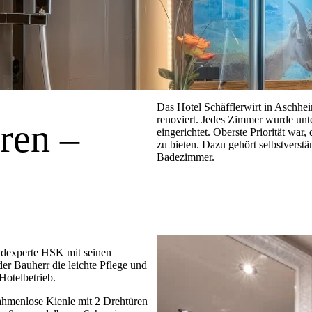
Das Hotel Schäfflerwirt in Aschhe
renoviert. Jedes Zimmer wurde unt
ren –
eingerichtet. Oberste Priorität wa
zu bieten. Dazu gehört selbstverstä
Badezimmer.
adexperte HSK mit seinen
er Bauherr die leichte Pflege und
otelbetrieb.
ahmenlose Kienle mit 2 Drehtüren