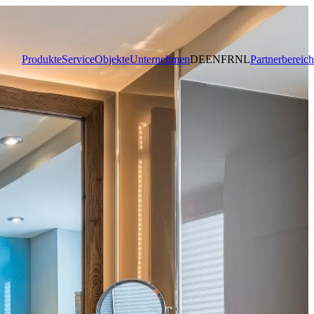
Produkte
Service
Objekte
Unternehmen
DE
EN
FR
NL
Partnerbereich