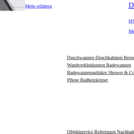
D
Mehr erfahren
HS
Me
Duschwannen
Duschkabinen
Reno
Wandverkleidungen
Badewannen
Badewannenaufsätze
Shower & C
Pflege
Badheizkörper
Objektservice
Referenzen
Nachhalt