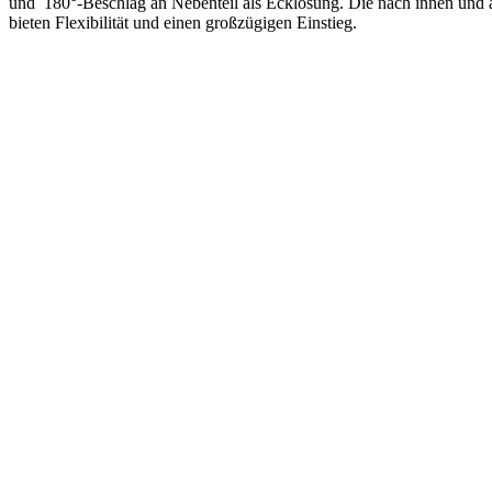
und 180°-Beschlag an Nebenteil als Ecklösung. Die nach innen und 
bieten Flexibilität und einen großzügigen Einstieg.